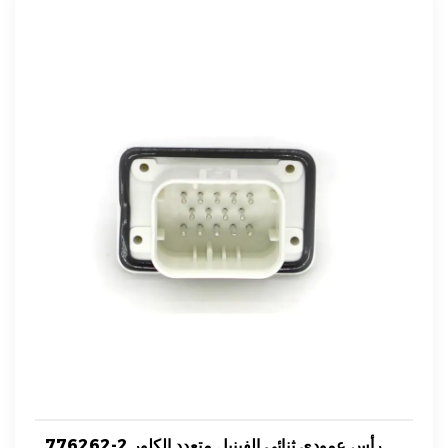
776262-2 رأس عمودي ثنائي الفينيل متعدد الكلور