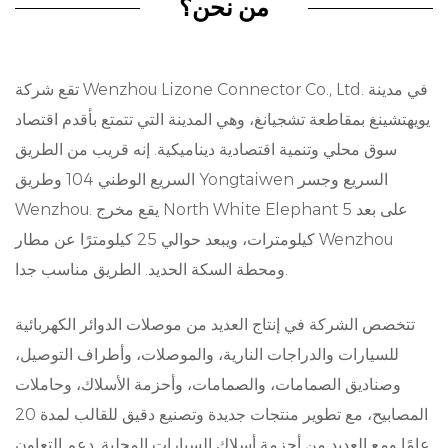
التوصيلات الكهربائية. وسواء واجهنا الأمطار أو الرطوبة
من نحن؟
أو الرطوبة، فإن موصلنا الآلي يضمن عدم انقطاع الأداء
الوظيفي، وبالتالي تعزيز المتانة الإجمالية وطول عمر
تقع شركة Wenzhou Lizone Connector Co., Ltd. في مدينة
أنظمة السيارات.
يويهتشينغ بمقاطعة تشجيانغ، وهي المدينة التي تتمتع بأقدم اقتصاد
الاستقرار المؤكسد:
سوق محلي وتنمية اقتصادية ديناميكية. إنه قريب من الطريق
واحدة من السمات البارزة لموصل السيارات لدينا هو
السريع الوطني 104 وطريق Yongtaiwen السريع وجسر
Wenzhou. يقع مخرج North White Elephant على بعد 5
الثبات التأكسدي. وهي مصممة لتحمل آثار الأكسدة مع
كيلومترات، ويبعد حوالي 25 كيلومترًا عن مطار Wenzhou
مرور الوقت، وتحافظ على الأداء الجيد في ظل
ومحطة السكة الحديد. الطريق مناسب جدا.
التعرض لفترات طويلة لدرجات حرارة وظروف جوية
مختلفة. هذا الاستقرار المتأصل لا يقلل فقط من خطر
تتخصص الشركة في إنتاج العديد من موصلات الدوائر الكهربائية
للسيارات والدراجات النارية، والموصلات، وأطراف التوصيل،
التآكل ولكن يساهم أيضا في التشغيل الفعال للدوائر
وصناديق الصمامات، والصمامات، وأحزمة الأسلاك، وحاملات
الكهربائية داخل المركبات.
المصابيح، مع تطوير منتجات جديدة وتصنيع دقيق للقالب لمدة 20
مقاومة الفولتية العالية:
عامًا ومع العديد من أحزمة أسلاك السيارات المحلية. دعم التعاون.