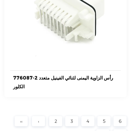
776087-2 رأس الزاوية اليمنى لثنائي الفينيل متعدد
الكلور
‹‹
‹
2
3
4
5
6