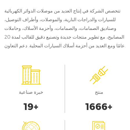
التعرض لفترات طويلة لدرجات حرارة وظروف جوية
مختلفة. هذا الاستقرار المتأصل لا يقلل فقط من خطر
تتخصص الشركة في إنتاج العديد من موصلات الدوائر الكهربائية
للسيارات والدراجات النارية، والموصلات، وأطراف التوصيل،
التآكل ولكن يساهم أيضا في التشغيل الفعال للدوائر
وصناديق الصمامات، والصمامات، وأحزمة الأسلاك، وحاملات
الكهربائية داخل المركبات.
المصابيح، مع تطوير منتجات جديدة وتصنيع دقيق للقالب لمدة 20
مقاومة الفولتية العالية:
عامًا ومع العديد من أحزمة أسلاك السيارات المحلية. دعم التعاون.
بالإضافة إلى خصائصه الجيدة المقاومة للماء والتأكسد،
فإن موصلنا الآلي يتميز بمقاومة عالية للجهد، مما يعزز
من ملاءمته لتطبيقات السيارات. وقد تم تصميمه لتلبية
المعايير الصارمة، وهو يضمن توصيلات كهربائية آمنة
منتج
خبرة صناعية
وموثوقة حتى في البيئات عالية الجهد. سواء تزويد
20
+
1700
+
المكونات الأساسية بالطاقة أو نقل البيانات الهامة، فإن
موصلنا الآلي يقدم أداء متسق، وبالتالي تعزيز السلامة
والكفاءة الإجمالية لعمليات السيارات.