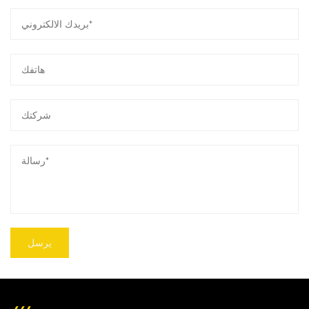
الإشارة، يعمل موصلنا الآلي كواجهة موثوقة، مما يتيح
الاتصال والتشغيل السلس داخل أنظمة السيارات
المعقدة.
رضا العملاء:
يكمن في صميم مساعينا الالتزام الثابت بإرضاء العملاء،
مما يدفعنا إلى التطوير المستمر وابتكار عروض
موصلات السيارات الخاصة بنا. ونحن نركز تركيزا كبيرا
على فهم وتلبية الاحتياجات المتطورة لعملائنا، وبالتالي
تعزيز الشراكات الطويلة الأجل المبنية على الثقة
والنجاح المتبادل. وسواء كنا نوفر الدعم الفني أو خيارات
التهيئة أو التسليم في الوقت المناسب، فإننا نسعى
جاهدين إلى تجاوز توقعات العملاء في كل منعطف، مما