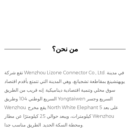
وتفتخر موصلتنا الآلية بقدرة مقاومة للماء، مما يجعلها
موثوقة للغاية حتى في الظروف البيئية الصعبة. وبفضل
تصميمه الهندسي الدقيق والخبرة الفنية، فإنه يمنع
تسرب المياه بشكل فعال، ويحافظ على سلامة وأداء
التوصيلات الكهربائية. وسواء واجهنا الأمطار أو الرطوبة
من نحن؟
أو الرطوبة، فإن موصلنا الآلي يضمن عدم انقطاع الأداء
الوظيفي، وبالتالي تعزيز المتانة الإجمالية وطول عمر
تقع شركة Wenzhou Lizone Connector Co., Ltd. في مدينة
أنظمة السيارات.
يويهتشينغ بمقاطعة تشجيانغ، وهي المدينة التي تتمتع بأقدم اقتصاد
الاستقرار المؤكسد:
سوق محلي وتنمية اقتصادية ديناميكية. إنه قريب من الطريق
واحدة من السمات البارزة لموصل السيارات لدينا هو
السريع الوطني 104 وطريق Yongtaiwen السريع وجسر
Wenzhou. يقع مخرج North White Elephant على بعد 5
الثبات التأكسدي. وهي مصممة لتحمل آثار الأكسدة مع
كيلومترات، ويبعد حوالي 25 كيلومترًا عن مطار Wenzhou
مرور الوقت، وتحافظ على الأداء الجيد في ظل
ومحطة السكة الحديد. الطريق مناسب جدا.