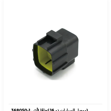
368050-1 موصل السيارات ذو 16 اتجاهًا (أنثى).