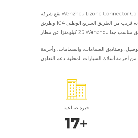
تقع شركة Wenzhou Lizone Connector Co., Ltd. في مدينة يويهتشينغ بمقاطعة تشجيانغ، وهي المدينة التي تتمتع بأقدم اقتصاد سوق محلي وتنمية اقتصادية ديناميكية.
ء
إنه قريب من الطريق السريع الوطني 104 وطريق Yongtaiwen السريع وجسر Wenzhou. يقع مخرج North White Elephant على بعد 5 كيلومترات، ويبعد حوالي
ى
التوصيل، وصناديق الصمامات، والصمامات، وأحزمة
ة
،
خبرة صناعية
ا
20
+