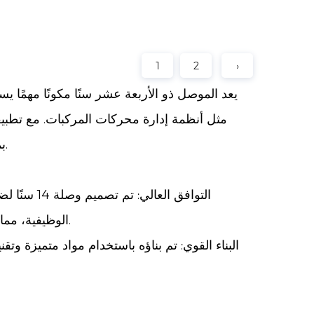
1
2
›
يعد الموصل ذو الأربعة عشر سنًا مكونًا مهمًا ي
مثل أنظمة إدارة محركات المركبات. مع تطبيقا
بما في ذلك الدراجات النارية والسيارات وسيارات الطاقة الجديدة.
التوافق ال
الوظيفية، مما يوفر حلول اتصال متعددة الاستخدامات عبر التطبيقات المختلفة.
البناء القوي: تم بناؤه باستخدام مواد متميزة وتق
الاتصال الآمن: مجهز بآليات قفل آمنة، ي