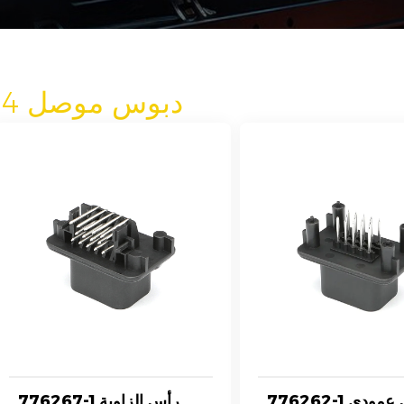
14 دبوس موصل
776262-1 رأس عمودي
776267-1 رأس الزاوية