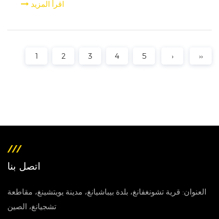
اقرأ المزيد
1
2
3
4
5
›
››
اتصل بنا
العنوان: قرية تشونغفانغ، بلدة بيباشيانغ، مدينة يويتشينغ، مقاطعة
تشجيانغ، الصين