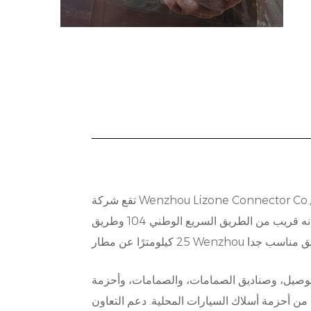
تقع شركة Wenzhou Lizone Connector Co., Ltd. في مدينة يويهتشينغ بمقاطعة تشجيانغ، وهي المدينة التي تتمتع بأقدم اقتصاد سوق محلي وتنمية اقتصادية ديناميكية.
إنه قريب من الطريق السريع الوطني 104 وطريق Yongtaiwen السريع وجسر Wenzhou. يقع مخرج North White Elephant على بعد 5 كيلومترات، ويبعد حوالي
التوصيل، وصناديق الصمامات، والصمامات، وأحزمة