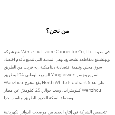
الاستخدامات المتعددة والوظائف:
تكمن إحدى المزايا الرئيسية للوصلة ذات الستة سنون
في تنوعها ووظيفتها. تم تصميم هذه الموصلات
لاستيعاب أنواع مختلفة من الإشارات وبروتوكولات
من نحن؟
الاتصالات، وهي بمثابة العمود الفقري للعديد من
التطبيقات، بما في ذلك التحكم متعدد الوظائف في
تقع شركة Wenzhou Lizone Connector Co., Ltd. في مدينة
عجلة القيادة في المركبات. سواء كانت تنقل البيانات
يويهتشينغ بمقاطعة تشجيانغ، وهي المدينة التي تتمتع بأقدم اقتصاد
في أنظمة السيارات أو تسهل توزيع الطاقة في الآلات
سوق محلي وتنمية اقتصادية ديناميكية. إنه قريب من الطريق
الصناعية، موصلاتنا ذات الستة سنون تتفوق في تقديم
السريع الوطني 104 وطريق Yongtaiwen السريع وجسر
Wenzhou. يقع مخرج North White Elephant على بعد 5
أداء موثوق في البيئات الصعبة.
كيلومترات، ويبعد حوالي 25 كيلومترًا عن مطار Wenzhou
ضمان الجودة:
ومحطة السكة الحديد. الطريق مناسب جدا.
في شركتنا، يتأصل ضمان الجودة في كل جانب من
جوانب عملية التصنيع لدينا. وبدءًا من اختيار المواد
تتخصص الشركة في إنتاج العديد من موصلات الدوائر الكهربائية