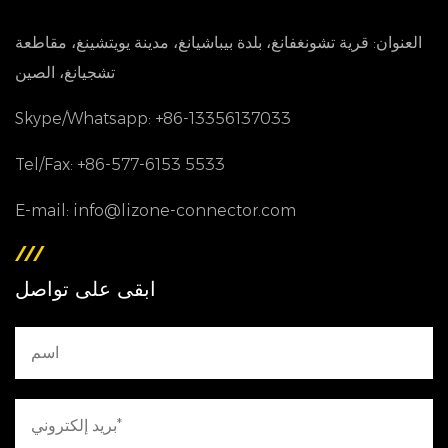
العنوان: قرية تشونغفانغ، بلدة بيباشيانغ، مدينة يويتشينغ، مقاطعة
تشجيانغ، الصين
Skype/Whatsapp: +86-13356137033
Tel/Fax: +86-577-6153 5533
E-mail: info@lizone-connector.com
ابقى على تواصل