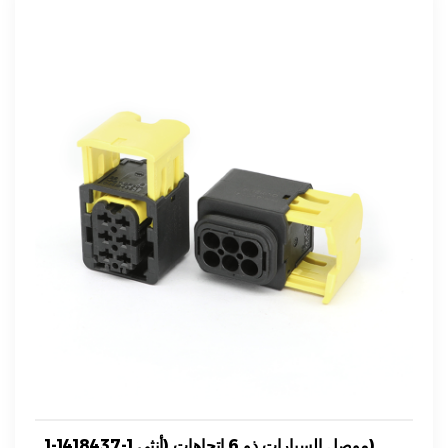
1-1418437-1 موصل السيارات ذو 6 اتجاهات (أنثى)