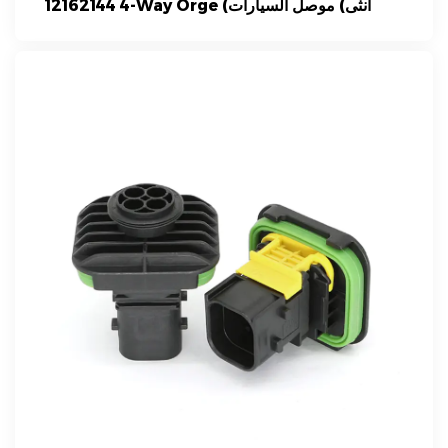
12162144 4-Way Orge (أنثى) موصل السيارات