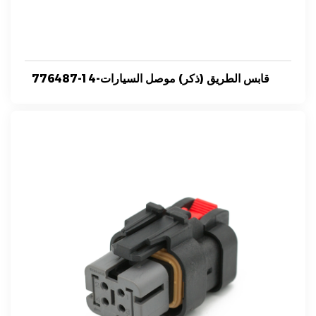
776487-1 4-قابس الطريق (ذكر) موصل السيارات