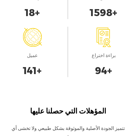
20
+
1700
+
الموصلات لدينا اتصال موثوق به، مما يعزز التآزر بين
المكونات المختلفة للحصول على أداء جيد للسيارة.
الامتثال والشهادة:
تخضع موصلات المسامير الأربعة لاختبار صارم لضمان
الامتثال للوائح الصناعة ومعايير السلامة. وبدءًا من
براءة اختراع
عميل
شهادة أيزو 9001 إلى الالتزام بقواعد RoHS فإننا نلتزم
150
+
100
+
بتدابير صارمة لمراقبة الجودة، مما يضمن سلامة
وموثوقية منتجاتنا. وبوسع العملاء أن يثقوا في سجل
النسب المعتمد لمواصلاتنا، وأن يثقوا في أدائها وطول
عمرها.
المؤهلات التي حصلنا عليها
الدعم المرتكز على العملاء
تتميز الجودة الأصلية والموثوقة بشكل طبيعي ولا تخشى أي
وبعيداً عن تقديم المنتجات، فإننا نفتخر بتقديم دعم لا