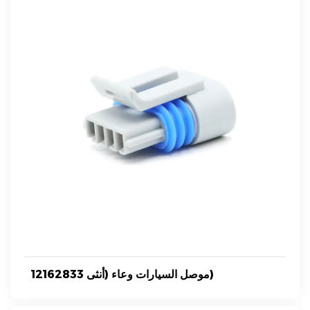
12162833 موصل السيارات وعاء (أنثى)