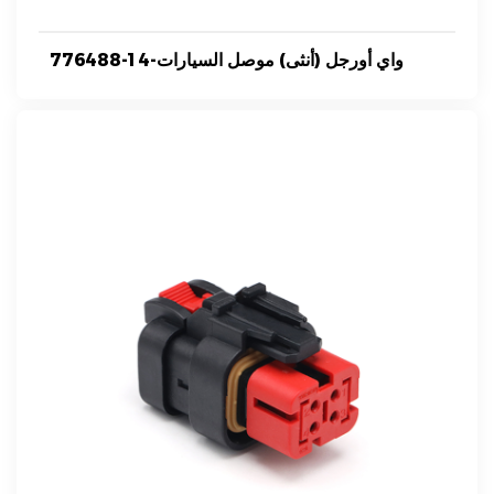
776488-1 4-واي أورجل (أنثى) موصل السيارات