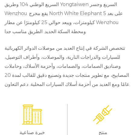
أهمية قصوى. موصلات المسامير الأربعة خاصتنا
السريع الوطني 104 وطريق Yongtaiwen السريع وجسر
Wenzhou. يقع مخرج North White Elephant على بعد 5
مصنوعة من مواد عالية الجودة مصممة هندسياً لتحمل
كيلومترات، ويبعد حوالي 25 كيلومترًا عن مطار Wenzhou
درجات الحرارة والاهتزازات والرطوبة الداخلة وسواء
ومحطة السكة الحديد. الطريق مناسب جدا.
اجتزنا التضاريس الوعرة أو اجتزنا الطرق الحضرية، فإن
روابطنا تظل ثابتة، الأمر الذي يضمن الأداء غير المنقطع
تتخصص الشركة في إنتاج العديد من موصلات الدوائر الكهربائية
للسيارات والدراجات النارية، والموصلات، وأطراف التوصيل،
في ظل الظروف الأشد قسوة.
وصناديق الصمامات، والصمامات، وأحزمة الأسلاك، وحاملات
تعزيز التواصل:
المصابيح، مع تطوير منتجات جديدة وتصنيع دقيق للقالب لمدة 20
في عصر المركبات المترابطة، يعد الاتصال السلس بين
عامًا ومع العديد من أحزمة أسلاك السيارات المحلية. دعم التعاون.
الوحدات الإلكترونية أمرًا حتميًا. تسهل موصلات الأربعة
سنون نقل البيانات بشكل قوي، مما يتيح تبادل
المعلومات الحيوية في الوقت الحقيقي بين الأنظمة
الموجودة على متن المركبة. مع المعاوقة المنخفضة
منتج
خبرة صناعية
وقدرات عرض النطاق الترددي العالية، تضمن