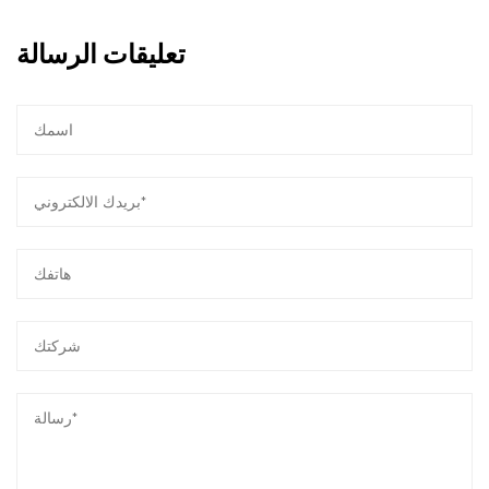
الاستثمار في الرابط بيننا، يمكن للشركات تحقيق الأداء
الجيد دون المساس بالجودة.
تعليقات الرسالة
التطبيقات
وقد تم استخدام موصل ذو أربعة سنون استخدامًا
واسعًا عبر مختلف الصناعات والتطبيقات، بما في ذلك:
السيارات: يسهل الموصل الخاص بنا الاتصال السلس
بين أجهزة الاستشعار وأجهزة التحكم، وذلك كجزء لا
يتجزأ من وحدات التحكم في المحرك في الدراجات
النارية والسيارات وسيارات الطاقة الجديدة.
التشغيل الآلي الصناعي: يستخدم في الآلات والمعدات
الصناعية، موصلنا يضمن اتصال موثوق به لأجهزة
الاستشعار والمشغلات وأنظمة التحكم.
الفضاء الجوي: موصلتنا الجوية الموثوق بها في