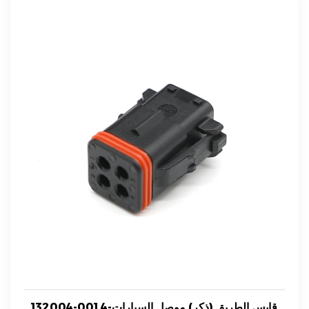
132004-001 4-قابس الطريق (ذكر) موصل السيارات