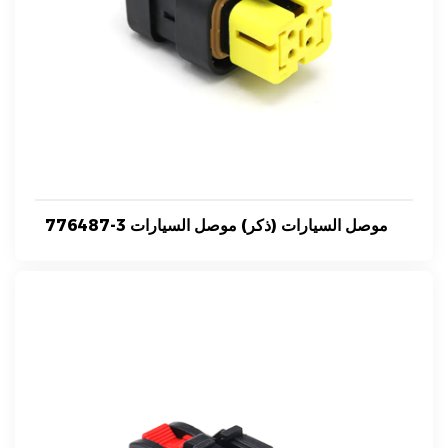
776487-3 موصل السيارات (ذكر) موصل السيارات