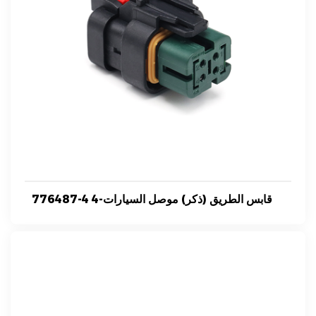
776487-4 4-قابس الطريق (ذكر) موصل السيارات