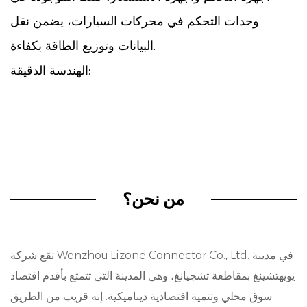
وحدات التحكم في محركات السيارات، يضمن نقل
البيانات وتوزيع الطاقة بكفاءة.
الهندسة الدقيقة:
في قلب مجموعة الموصلات رباعية السنون لدينا يكمن
الإلتزام بالهندسة الدقيقة. يخضع كل موصل
لبروتوكولات صارمة لضمان الجودة لضمان التوافق مع
معايير الصناعة. ومن خلال الاهتمام الدقيق بالتفاصيل،
نضمن التوافق الدقيق والاتصال الكهربائي الجيد، مما
من نحن؟
يقلل من فقدان الإشارات ويحسن من الكفاءة
التشغيلية.
تقع شركة Wenzhou Lizone Connector Co., Ltd. في مدينة
البناء المتين:
يويهتشينغ بمقاطعة تشجيانغ، وهي المدينة التي تتمتع بأقدم اقتصاد
وفي البيئة القاسية لأنظمة السيارات، تشكل المتانة
سوق محلي وتنمية اقتصادية ديناميكية. إنه قريب من الطريق