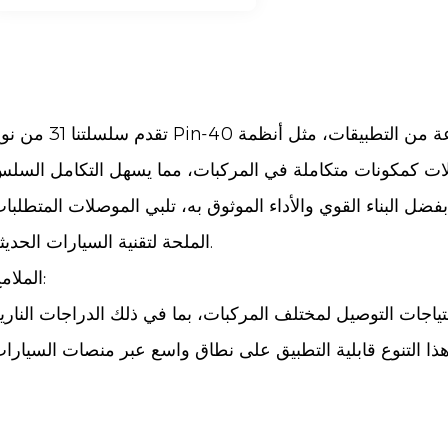
تقدم سلسلتنا 31 من نوع Pin-40 حلول اتصال لا مثيل لها لمجموعة متنوعة من التطب
صلات كمكونات متكاملة في المركبات، مما يسهل التكامل السل
فضل البناء القوي والأداء الموثوق به، تلبي الموصلات المتطلبا
الملحة لتقنية السيارات الحديثة.
الملامح:
صلات سنون -40 لتلبية احتياجات التوصيل لمختلف المركبات، بما في ذلك الدراجات الناري
ذا التنوع قابلية التطبيق على نطاق واسع عبر منصات السيارا
المختلفة.
 دقيقة لضمان محاذاة دقيقة ووصلات آمنة. هذه الدقة تقلل م