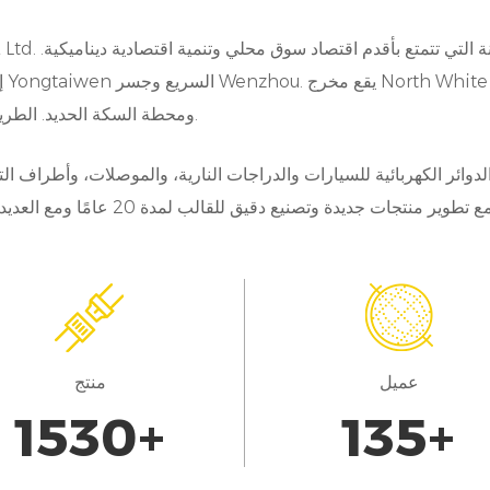
احة أمر بالغ الأهمية لكفاءة السفر. تسهل موصلاتنا تكامل وحدا
25 كيلومترًا عن مطار Wenzhou ومحطة السكة الحديد. الطريق مناسب جدا.
لة، أصبحت أنظمة الاتصالات عن بُعد ذات أهمية متزايدة لمراقب
وائر الكهربائية للسيارات والدراجات النارية، والموصلات، وأطراف 
السلس بين أجهزة الاستشعار الداخلية ووحدات التحكم والشبكا
لى التحكم في الثبات الإلكتروني، تعتمد المركبات الحديثة عل
سلامة. الموصلات لدينا تضمن الاتصال الموثوق بين مختلف وحدا
التحكم، مما يتيح تبادل البيانات بكفاءة وتنسيق وظائف المركبات.
عميل
منتج
الشراكات التعاونية:
1700
+
150
+
ملياتنا فلسفة مرتكزة على العملاء، حيث نتعاون بشكل وثيق م
 الفئة الأولى لفهم متطلباتهم الفريدة وتصميم حلولنا للتواص