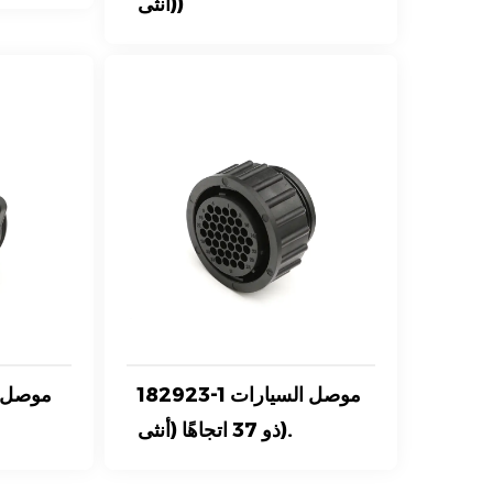
(أنثى)
182923-1 موصل السيارات
ذو 37 اتجاهًا (أنثى).