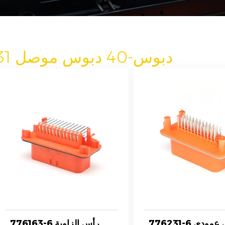
31 دبوس-40 دبوس موصل
776231-6 رأس عمودي
776163-6 رأس الزاوية