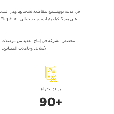
الفيديو، تسهل هذه الموصلات الاتصال مع مصادر الترفيه المختلفة.
أنظمة الملاحة: في المركبات الحديثة، دقة المل
نظام تحديد المواقع العالمي وشاشات عرض الملاحة، مما يضمن التتبع الدقيق للمواقع وتوجيه الطريق للسائقين.
الاتصالات عن بُعد: مع ظهور المركبات المتص
تتخصص الشركة في إنتاج العديد من موصلات الد
المركبات وتشخيصها. وتتيح موصلاتنا الاتصال 
الأسلاك، وحاملات المصابيح، مع تطوير منتجات جديدة وتصنيع دقيق للقالب لمدة 20 عامًا ومع العديد من أحزمة أسلاك السيارات المحلية. دعم التعاون.
الخارجية، مما يسهل تبادل البيانات في الوقت الحقيقي من أجل تحسين وظائف المركبات.
أنظمة التحكم في المركبات: من إدارة المحرك إ
أنظمة التحكم المتطورة للأداء الجيد وال
براءة اختراع
100
+
النهج المرتكز على العملاء: تكمن في صميم ع
الجهات المصنعة المصنعة للسيارات والموردين من