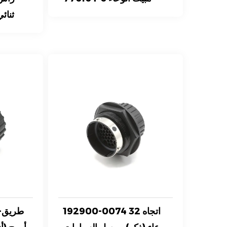
ثنائي
192900-0074 32 اتجاه
6