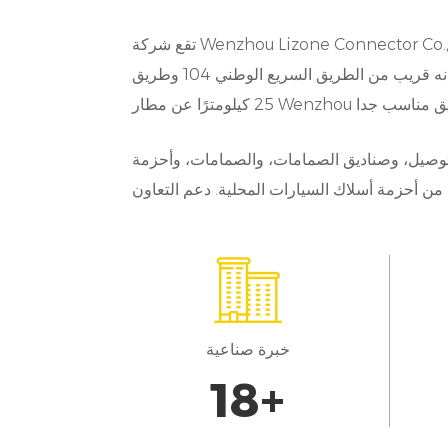
تقع شركة Wenzhou Lizone Connector Co., Ltd. في مدينة يويهتشينغ بمقاطعة تشجيانغ، وهي المدينة التي تتمتع بأقدم اقتصاد سوق محلي وتنمية اقتصادية ديناميكية.
ت
إنه قريب من الطريق السريع الوطني 104 وطريق Yongtaiwen السريع وجسر Wenzhou. يقع مخرج North White Elephant على بعد 5 كيلومترات، ويبعد حوالي
ة
التوصيل، وصناديق الصمامات، والصمامات، وأحزمة
ت
ى
ت
خبرة صناعية
20
+
ع
ل