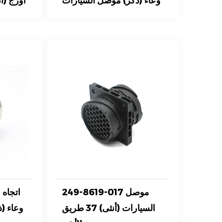
وعاء (ذكر) موصل السيارات
أورج (أ
249-8619-017 موصل
5
السيارات (أنثى) 37 طريق
وعاء (