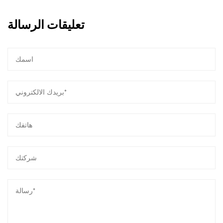
سهولة الاستخدام: مصممة للبساطة، وموصلاتنا سهلة
الاستخدام، مما يسمح بالتركيب السريع والخالي من
تعليقات الرسالة
المشاكل.
فعالية التكلفة: من خلال توفير حلول اتصال دائمة
وموثوق بها، تساهم موصلاتنا في توفير التكاليف عن
طريق تقليل نفقات الصيانة والاستبدال.
السلامة: مع وصلات آمنة وبناء قوية، الموصلات لدينا
الأولوية السلامة، وتخفيف خطر المخاطر الكهربائية.
رضا العملاء:
في جوهرنا، نحن نعطي الأولوية لإرضاء العملاء،
والسعي إلى تلبية وتجاوز توقعات عملائنا في مختلف
الصناعات. من خلال الالتزام بالجود والموثوقية والابتكار،
نضمن أن موصل 2 سنًا لا يلبي الاحتياجات الحالية