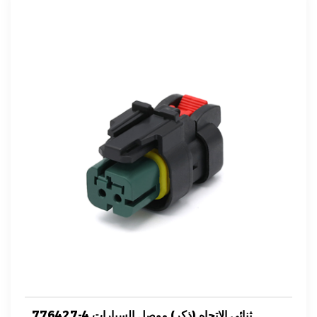
776427-4 ثنائي الاتجاه (ذكر) موصل السيارات