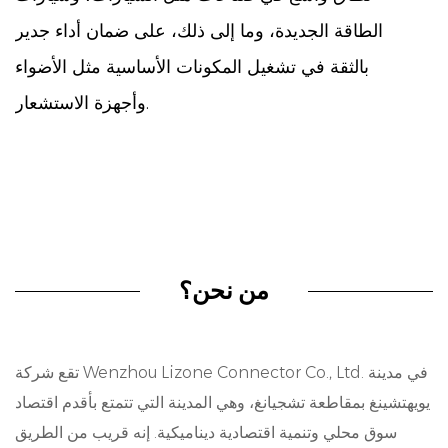
الطاقة الجديدة، وما إلى ذلك، على ضمان أداء جدير
بالثقة في تشغيل المكونات الأساسية مثل الأضواء
وأجهزة الاستشعار.
الملامح:
التصميم البسيط: يتميز موصل السن الثاني بتصميم
مباشر، مما يسهل تثبيته واستخدامه في إعدادات
متنوعة.
الاتصال الآمن: مع الهندسة الدقيقة، توفر هذه
من نحن؟
الموصلات اتصالاً آمنًا ومستقرًا، مما يقلل من خطر
انقطاع الكهرباء أو فصلها.
تقع شركة Wenzhou Lizone Connector Co., Ltd. في مدينة
البناء الدائم: تم بناؤه من مواد عالية الجودة، وتم بناء
يويهتشينغ بمقاطعة تشجيانغ، وهي المدينة التي تتمتع بأقدم اقتصاد
موصلاتنا لتحمل الظروف البيئية القاسية، وضمان طول
سوق محلي وتنمية اقتصادية ديناميكية. إنه قريب من الطريق