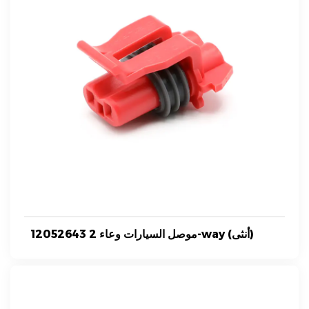
12052643 موصل السيارات وعاء 2-way (أنثى)