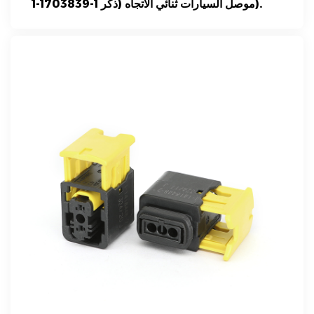
1-1703839-1 موصل السيارات ثنائي الاتجاه (ذكر).