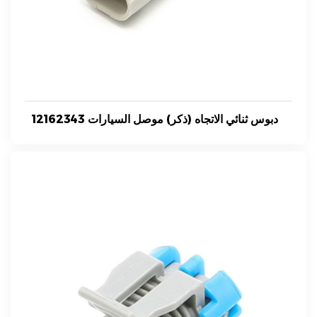
12162343 دبوس ثنائي الاتجاه (ذكر) موصل السيارات