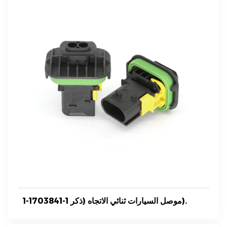
1-1703841-1 موصل السيارات ثنائي الاتجاه (ذكر).