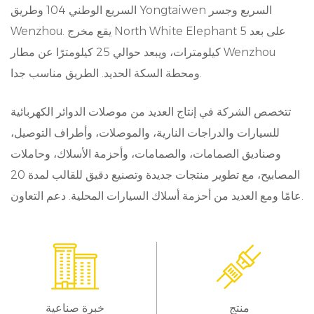
العمر والموثوقية.
السريع الوطني 104 وطريق Yongtaiwen السريع وجسر
Wenzhou. يقع مخرج North White Elephant على بعد 5
التوافق المتعدد: التوافق مع مجموعة من الأجهزة، من
كيلومترات، ويبعد حوالي 25 كيلومترًا عن مطار Wenzhou
مفاتيح بسيطة إلى أجهزة استشعار متطورة، توفر
ومحطة السكة الحديد. الطريق مناسب جدا.
الموصلات لدينا تعدد الاستخدامات عبر مختلف
التطبيقات.
تتخصص الشركة في إنتاج العديد من موصلات الدوائر الكهربائية
للسيارات والدراجات النارية، والموصلات، وأطراف التوصيل،
التطبيقات:
وصناديق الصمامات، والصمامات، وأحزمة الأسلاك، وحاملات
ينتشر استخدام موصل 2 سنًا على نطاق واسع في
المصابيح، مع تطوير منتجات جديدة وتصنيع دقيق للقالب لمدة 20
العديد من الصناعات والتطبيقات، بما في ذلك على
عامًا ومع العديد من أحزمة أسلاك السيارات المحلية. دعم التعاون.
سبيل المثال لا الحصر:
السيارات: تعتبر هذه الموصلات جزءًا لا يتجزأ من
الأنظمة الكهربائية للمركبات، حيث تسهل هذه
الموصلات الاتصال بأنظمة الإضاءة وأجهزة الاستشعار
منتج
خبرة صناعية
وغيرها.