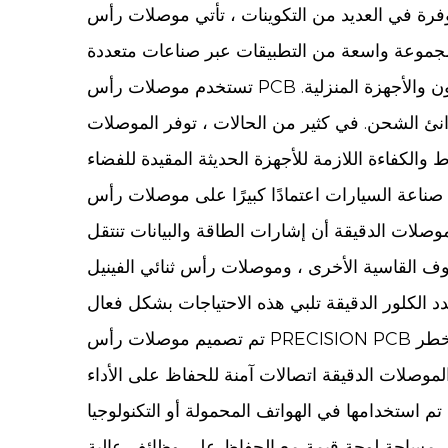
ي العديد من التكوينات ، تأتي موصلات رأس PCB الدقيقة بأحجام مختلفة ، وحسب الدبوس ، وخيارات الملعب. يضمن تصميمهم الدقيق وجود اتصال قوي
تستخدم موصلات رأس PCB الدقيقة على نطاق واسع في الإلكترونيات الاستهلاكية ، مثل الهواتف الذكية وأجهزة الكمبيوتر وأجهزة التلفزيون والأجهزة المنزلية.
نئ الشحن. في كثير من الحالات ، توفر الموصلات
سيارات اعتمادًا كبيرًا على موصلات رأس PCB الدقيقة لإنشاء اتصالات موثوقة داخل مختلف الأنظمة الإلكترونية في المركبات. من وحدات التحكم
صلات الدقيقة أن إشارات الطاقة والبيانات تنتقل
وف القاسية الأخرى ، وموصلات رأس ثنائي الفينيل
تم تصميم موصلات رأس PRECISION PCB لتوفير اتصالات مستقرة طويلة الأمد. تضمن بنائها الدقيق والمواد عالية الجودة أن تنتقل الإشارات الكهربائية مع خطر
م استخدامها في الهواتف المحمولة أو التكنولوجيا