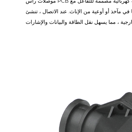
موصلات رأس PCB الدقيقة عبارة عن موصلات كهربائية مصممة للتفاعل مع PCB ، مما يوفر وسيلة موثوقة لتوصيل الأسلاك أو الكابلات أو المكونات الأخرى.
ي مآخذ أو أوعية من الإناث. عند الاتصال ، تنشئ