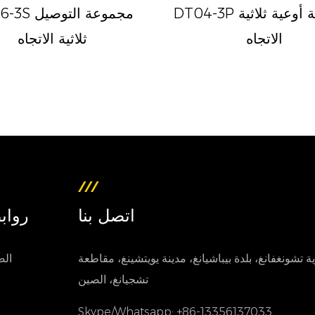
DT04-3P مجموعة أوعية ثلاثية
DT06-3S مجمو
الاتجاه
ثلاثية الاتجاه
اتصل بنا
رواب
ية تشونغفانغ، بلدة بيباشيانغ، مدينة يويتشينغ، مقاطعة
الص
تشجيانغ، الصين
Skype/Whatsapp: +86-13356137033