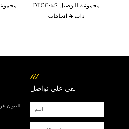
 أوعية ذات
DT06-4S مجموعة التوصيل
ذات 4 اتجاهات
ابقى على تواصل
العنوان: قر