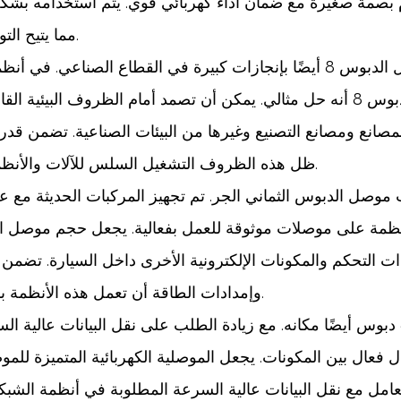
 يقدم بصمة صغيرة مع ضمان أداء كهربائي قوي. يتم استخدامه بشك
مما يتيح التواصل السلس بين المكونات وتعزيز الوظائف الكلية.
إلى جانب الإلكترونيات الاستهلاكية ، يقوم موصل الدبوس 8 أيضًا بإنجازات كبيرة
والمتانة ذات أهمية قصوى ، يثبت موصل الدبوس 8 أنه حل مثالي. يمكن أن تصمد أم
 المصانع ومصانع التصنيع وغيرها من البيئات الصناعية. تضمن
ظل هذه الظروف التشغيل السلس للآلات والأنظمة الحرجة ، مما يقلل من تكاليف التوقف والصيانة.
 موصل الدبوس الثماني الجر. تم تجهيز المركبات الحديثة مع عدد
التحكم والمكونات الإلكترونية الأخرى داخل السيارة. تضمن قد
وإمدادات الطاقة أن تعمل هذه الأنظمة بسلاسة ، مما يعزز تجربة القيادة الشاملة والسلامة.
في صناعة الاتصالات والشبكات ، يجد موصل 8 دبوس أيضًا مكانه. مع زيادة الطلب على نق
عال بين المكونات. يجعل الموصلية الكهربائية المتميزة للموصل