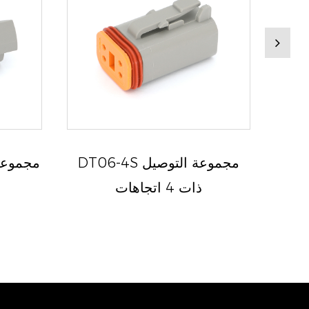
 أوعية ذات
DT06-4S مجموعة التوصيل
ذات 4 اتجاهات