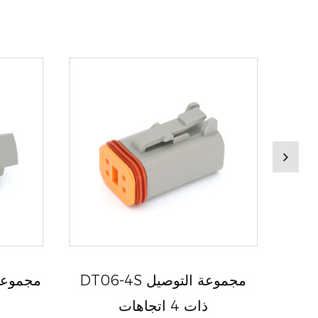
 أوعية ذات
DT06-4S مجموعة التوصيل
ذات 4 اتجاهات