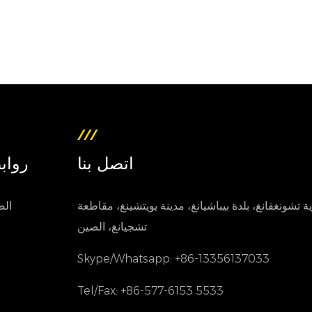
اتصل بنا
رواب
ية تشونغفانغ، بلدة بيباشيانغ، مدينة يويتشينغ، مقاطعة
الص
تشجيانغ، الصين
Skype/Whatsapp: +86-13356137033
Tel/Fax: +86-577-6153 5533