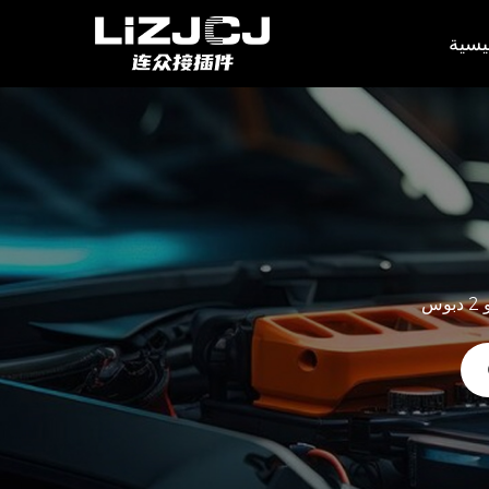
يسية
س