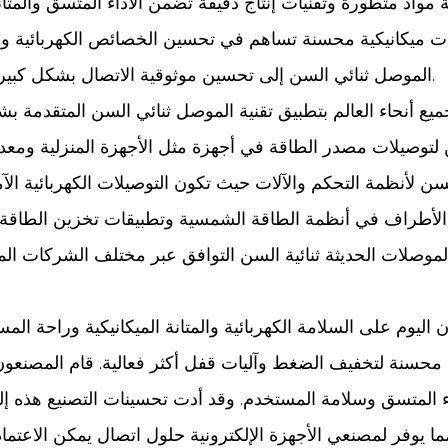
اد متطورة وتقنيات إنتاج دقيقة تضمن الأداء المتسق والمتانة.
كانيكية محسنة تساهم في تحسين الخصائص الكهربائية وعمر
الموصل ثنائي السن إلى تحسين موثوقية الاتصال بشكل كبير مع تقليل احتمالية فقدان الطاقة أو تدهور الإشارة.
ع أنحاء العالم بتطبيق تقنية الموصل ثنائي السن المتقدمة بش
سن لتوصيلات مصدر الطاقة في أجهزة مثل الأجهزة المنزلية ومع
لأنظمة التحكم والآلات حيث تكون التوصيلات الكهربائية الآم
ي الأطراف في أنظمة الطاقة الشمسية وتطبيقات تخزين الطاقة،
ت الموصلات الحديثة ثنائية السن التوافق عبر مختلف الشركات ا
 اليوم على السلامة الكهربائية والمتانة الميكانيكية وراحة ا
سنة لتخفيف الضغط وآليات قفل أكثر فعالية. قام المصنعون 
اء المتسق وسلامة المستخدم. وقد أدت تحسينات التصنيع هذه إ