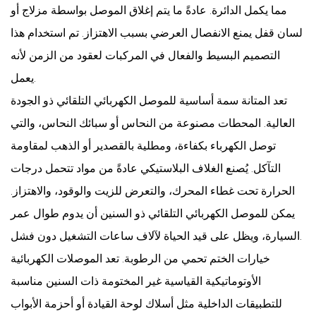
مما يكمل الدائرة. عادةً ما يتم إغلاق الموصل بواسطة مزلاج أو
لسان قفل يمنع الانفصال العرضي بسبب الاهتزاز. تم استخدام هذا
التصميم البسيط والفعال في المركبات لعقود من الزمن لأنه
يعمل.
تعد المتانة سمة أساسية للموصل الكهربائي التلقائي ذو الجودة
العالية. المحطات مصنوعة من النحاس أو سبائك النحاس، والتي
توصل الكهرباء بكفاءة، ومطلية بالقصدير أو الذهب لمقاومة
التآكل. يُصنع الغلاف البلاستيكي عادةً من مواد تتحمل درجات
الحرارة تحت غطاء المحرك، والتعرض للزيت والوقود، والاهتزاز.
يمكن للموصل الكهربائي التلقائي ذو السنين أن يدوم طوال عمر
السيارة، ويظل على قيد الحياة لآلاف ساعات التشغيل دون فشل.
خيارات الختم تحمي من الرطوبة. تعد الموصلات الكهربائية
الأوتوماتيكية القياسية غير المختومة ذات السنين مناسبة
للتطبيقات الداخلية مثل أسلاك لوحة القيادة أو أحزمة الأبواب