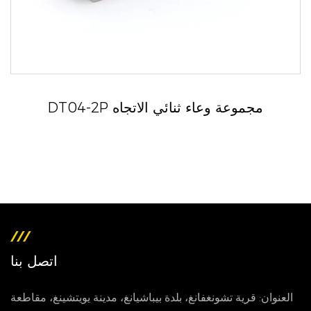
DT04-2P مجموعة وعاء ثنائي الاتجاه
اتصل بنا
العنوان: قرية تشونغفانغ، بلدة بيباشيانغ، مدينة يويتشينغ، مقاطعة