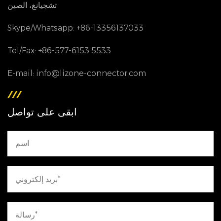
تشجيانغ، الصين
Skype/Whatsapp: +86-13356137033
Tel/Fax: +86-577-6153 5533
E-mail: info@lizone-connector.com
ابقى على تواصل